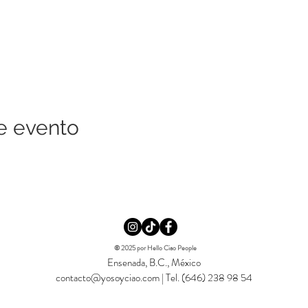
e evento
© 2025 por Hello Ciao People
Ensenada, B.C., México
contacto@yosoyciao.com
| Tel. (646) 238 98 54