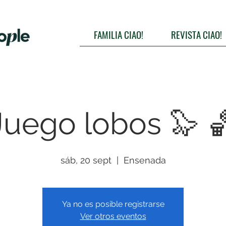
FAMILIA CIAO!
REVISTA CIAO!
Juego lobos 🦭 
sáb, 20 sept
  |  
Ensenada
Ya no es posible registrarse
Ver otros eventos