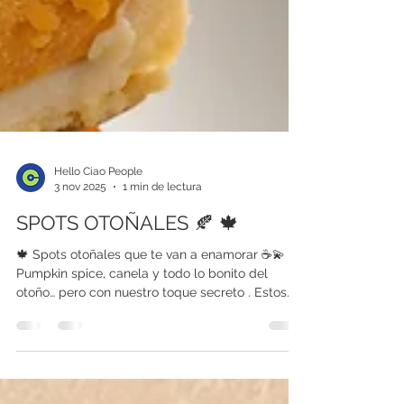
Hello Ciao People
3 nov 2025
1 min de lectura
SPOTS OTOÑALES 🍂 🍁
🍁 Spots otoñales que te van a enamorar ☕💫
Pumpkin spice, canela y todo lo bonito del
otoño… pero con nuestro toque secreto . Estos
son los spots donde el clima se siente más cozy
🧣, los postres saben a abrazo 🍰 y las bebidas
son el pretexto perfecto para una tarde de fotos
(y chisme, obvio 😉). No hablamos de cualquier