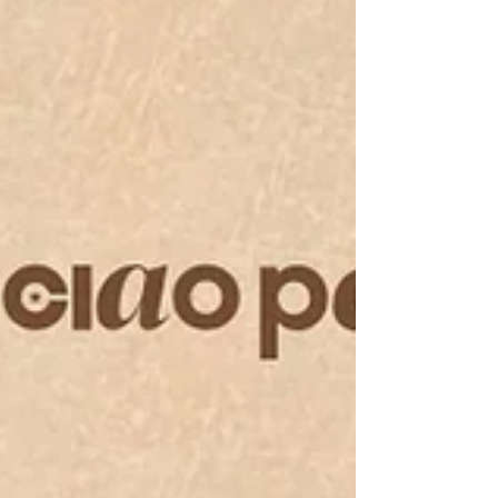
café —estos lugares tienen el encanto justo
entre lo aesthetic ✨ y lo irresistible 😍.
Galletas,pays, pasteles y lattes con espuma
perfecta y un ambiente q