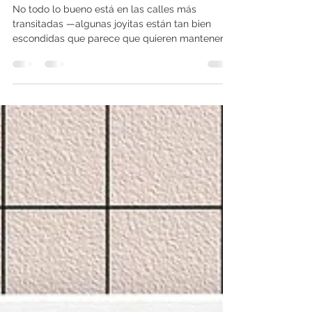
CAFETERÍAS ESCONDIDAS
#ENSENADA ☕️
No todo lo bueno está en las calles más
transitadas —algunas joyitas están tan bien
escondidas que parece que quieren mantenerse
en secreto. Son esos cafés que encuentras por
casualidad, los que huelen a espresso recién
molido y a tardes sin prisa. Nos encantan
porque tienen alma: baristas que te saludan por
tu nombre, tazas que calientan más que el café
y rincones donde se te pasa el tiempo sin darte
cuenta. Si te gusta descubrir lugares que pocos
conocen (pero que todos deb