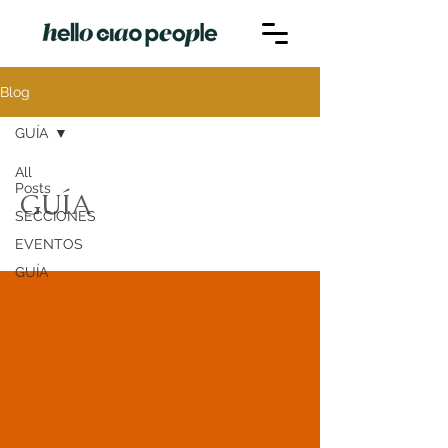
Blog
GUÍA
All
Posts
GUÍA
SECCIONES
EVENTOS
GUÍA